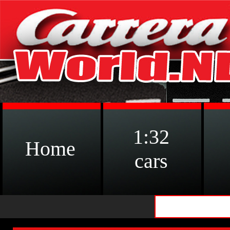
1:32
Home
cars