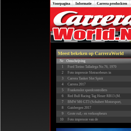
Voorpagina
Informatie
Carrera produckten
Meest bekeken op CarreraWorld
Nr
Omschrijving
1
Ford Torino Talladega No.76, 1970
2
Foto impressie Slotracebeurs in
3
Carrera Tanker Slot Spirit
4
Carrera 2017
5
Frankenslot speedcontrollers
6
Red Bull Racing Tag Heuer RB13 (M.
7
BMW M6 GT3 (Schubert Motorsport,
8
Gaisbergen 2017
9
Grote ruil,- en verkoopbeurs
10
Foto impressie van de