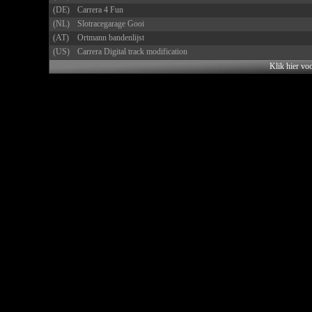
(DE)
Carrera 4 Fun
(NL)
Slotracegarage Gooi
(AT)
Ortmann bandenlijst
(US)
Carrera Digital track modification
Klik hier vo