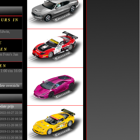
urs in
 Edwin,
e
ten
en Foto's Jan
en
11:00 t/m 16:00
lete overzicht
date prijs
2022-10-27 22:33
2019-11-20 08:58
2019-11-20 08:57
2019-11-20 08:56
2019-11-20 08:56