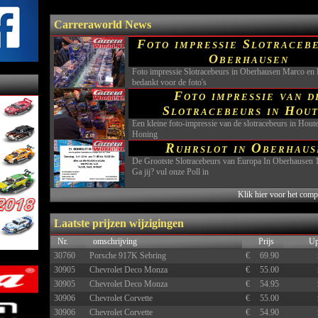
Carreraworld News
Foto impressie Slotracebe
Oberhausen
Foto impressie Slotracebeurs in Oberhausen Marco en
bedankt voor de foto's
Foto impressie van d
Slotracebeurs in Hou
Een kleine foto-impressie van de slotracebeurs in Hout
Honing
Ruhrslot in Oberhaus
De Grootste Slotracebeurs van Europa In Oberhausen 
Ga jij? vul onze Poll in
Klik hier voor het comp
Laatste prijzen wijzigingen
Nr.
omschrijving
Prijs
Up
30760
Porsche 917K Sebring
€
69.90
30905
Chevrolet Deco Monza
€
55.00
30905
Chevrolet Deco Monza
€
54.95
30906
Chevrolet Corvette
€
55.00
30906
Chevrolet Corvette
€
54.90