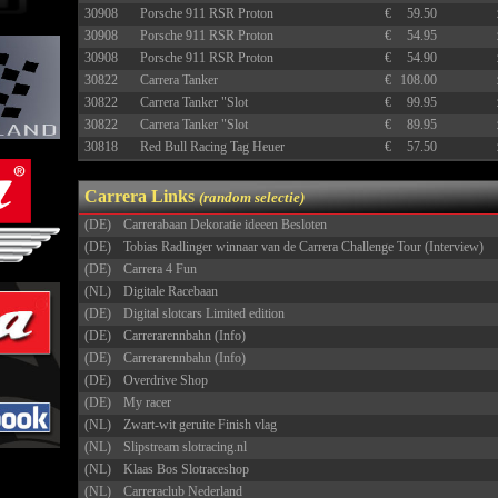
30908
Porsche 911 RSR Proton
€
59.50
30908
Porsche 911 RSR Proton
€
54.95
30908
Porsche 911 RSR Proton
€
54.90
30822
Carrera Tanker
€
108.00
30822
Carrera Tanker "Slot
€
99.95
30822
Carrera Tanker "Slot
€
89.95
30818
Red Bull Racing Tag Heuer
€
57.50
30814
BMW M1 Procar (Andretti,
€
59.90
Carrera Links
(random selectie)
(DE)
Carrerabaan Dekoratie ideeen Besloten
(DE)
Tobias Radlinger winnaar van de Carrera Challenge Tour (Interview)
(DE)
Carrera 4 Fun
(NL)
Digitale Racebaan
(DE)
Digital slotcars Limited edition
(DE)
Carrerarennbahn (Info)
(DE)
Carrerarennbahn (Info)
(DE)
Overdrive Shop
(DE)
My racer
(NL)
Zwart-wit geruite Finish vlag
(NL)
Slipstream slotracing.nl
(NL)
Klaas Bos Slotraceshop
(NL)
Carreraclub Nederland