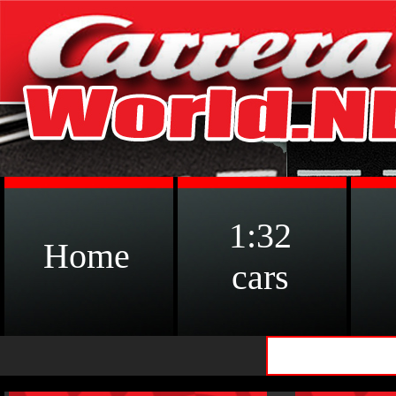
1:32
Home
cars