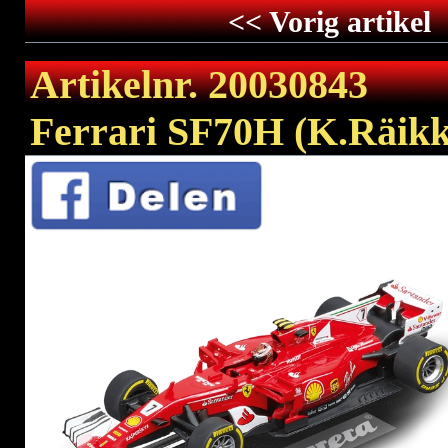
<< Vorig artikel
Artikelnr. 20030843
Ferrari SF70H (K.Räikk