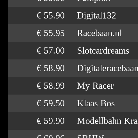
€ 55.90
Digital132
€ 55.95
Racebaan.nl
€ 57.00
Slotcardreams
€ 58.90
Digitaleracebaa
€ 58.99
My Racer
€ 59.50
Klaas Bos
€ 59.90
Modellbahn Kr