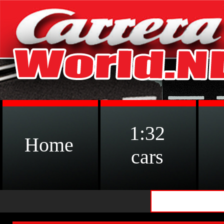
1:32
Home
cars